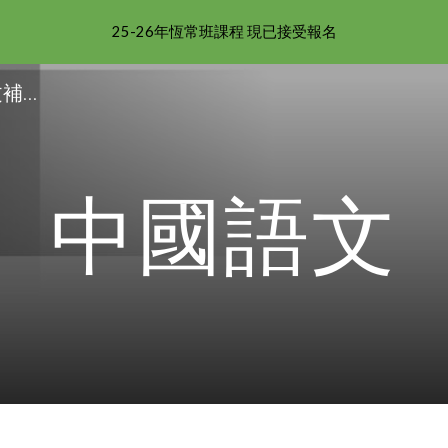
25-26年恆常班課程 現已接受報名
ip to main content
Skip to navigat
天后補習|銅鑼灣補習|中文補習|英文補習|數學補習|理科補習|皇仁補習|聖若瑟補習|庇理羅士補習|華仁補習|暑期班|BPS 補習|QC補習
中國語文