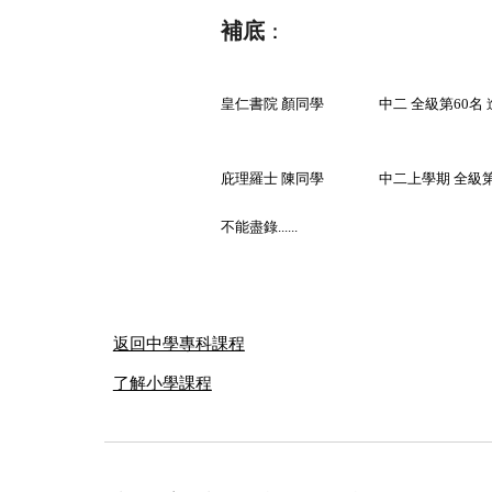
補底
：
皇仁書院 顏同學
中二 全級第60名 
庇理羅士 陳同學
中二上學期 全級第
不能盡錄......
返回中學專科課程
了解小學課程