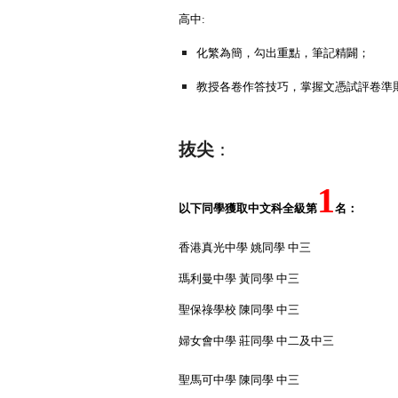
高中:
化繁為簡，勾出重點，筆記精闢；
教授各卷作答技巧，掌握文憑試評卷準
抜尖
：
1
以下同學獲取中文科全級第
名：
香港真光中學 姚同學 中三
瑪利曼中學 黃同學 中三
聖保祿學校 陳同學 中三
婦女會中學 莊同學 中二及中三
聖馬可中學 陳同學 中三