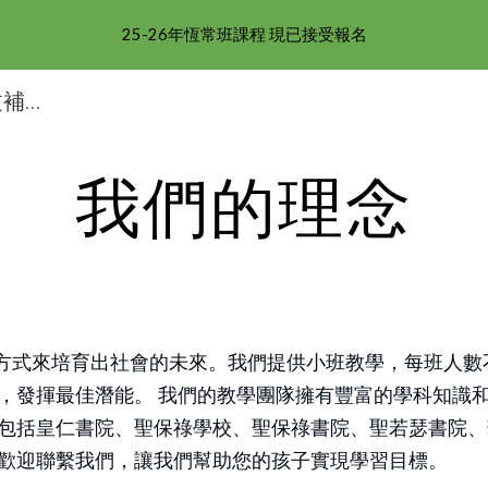
25-26年恆常班課程 現已接受報名
ip to main content
Skip to navigat
天后補習|銅鑼灣補習|中文補習|英文補習|數學補習|理科補習|皇仁補習|聖若瑟補習|庇理羅士補習|華仁補習|暑期班|BPS 補習|QC補習
我們的理念
式來培育出社會的未來。我們提供小班教學，每班人數不
，發揮最佳潛能。 我們的教學團隊擁有豐富的學科知識
包括皇仁書院、聖保祿學校、聖保祿書院、聖若瑟書院、
歡迎聯繫我們，讓我們幫助您的孩子實現學習目標。