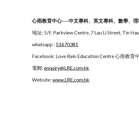
心雨教育中心──中文專科、英文專科、數學、理
地址: 5/F, Parkview Centre, 7 Lau Li Street
whatsapp :
51670381
Facebook: Love Rain Education Centre 心雨教
電郵:
enquiry@LRE.com.hk
Website:
www.LRE.com.hk