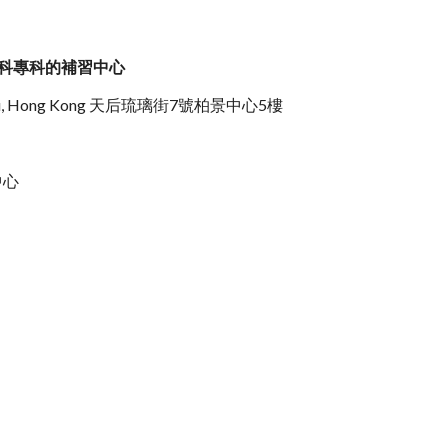
科專科的補習中心
, Tin Hau, Hong Kong 天后琉璃街7號柏景中心5樓
育中心