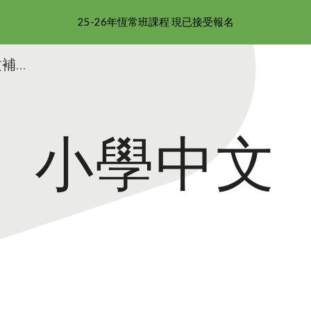
25-26年恆常班課程 現已接受報名
ip to main content
Skip to navigat
天后補習|銅鑼灣補習|中文補習|英文補習|數學補習|理科補習|皇仁補習|聖若瑟補習|庇理羅士補習|華仁補習|暑期班|BPS 補習|QC補習
小學中文